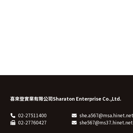
喜來登實業有限公司
Sharaton Enterprise Co.,Ltd.
02-27511400
she.a567@msa.hinet.ne
02-27760427
she567@ms37.hinet.net