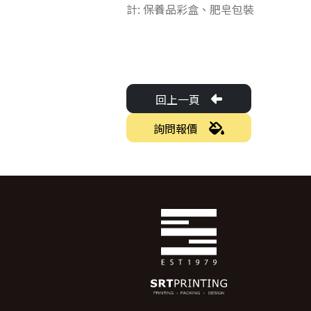
計:
保養品彩盒
、
肥皂包裝
回上一頁
詢問報價