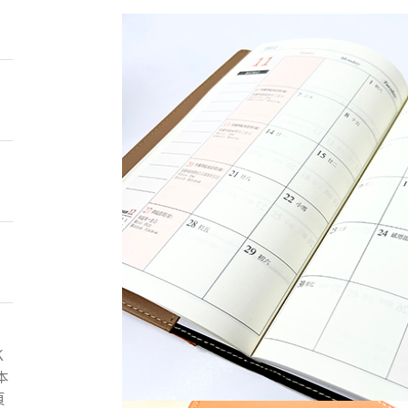
Ｋ
本
頁