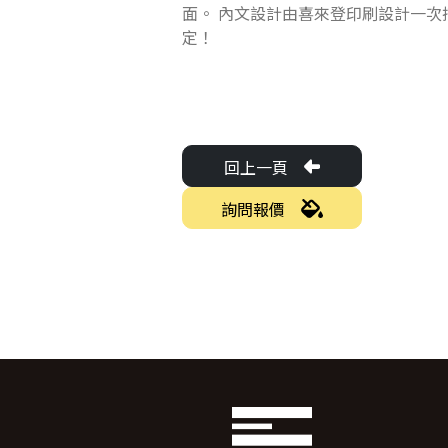
面。 內文設計由喜來登印刷設計一次
定！
回上一頁
詢問報價