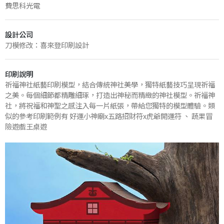
費思科光電
設計公司
刀模修改：喜來登印刷設計
印刷說明
祈福神社紙藝印刷模型，結合傳統神社美學，獨特紙藝技巧呈現祈福
之美。每個細節都精雕細琢，打造出神秘而精緻的神社模型。祈福神
社，將祝福和神聖之感注入每一片紙張，帶給您獨特的模型體驗。類
似的參考印刷範例有
好運小神廟x五路招財符x虎爺開運符
、
蔬果冒
險遊戲王桌遊