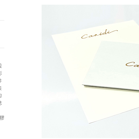
設
彰
件
表
的
誌
膠