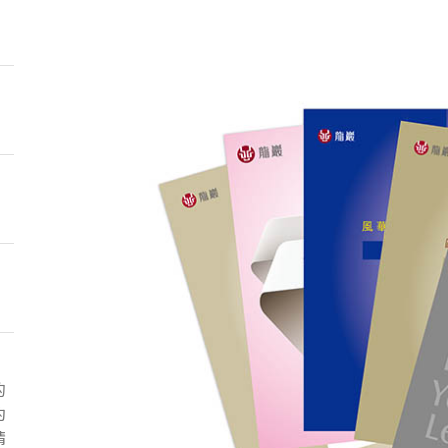
的
約
精